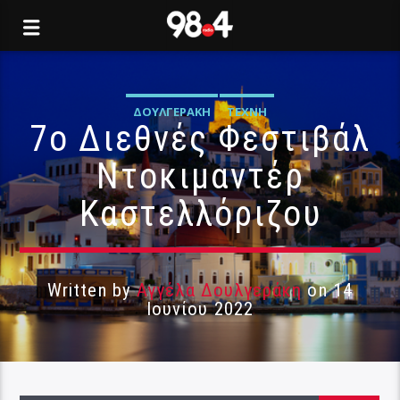
ΔΟΥΛΓΕΡΆΚΗ
ΤΈΧΝΗ
7ο Διεθνές Φεστιβάλ
Ντοκιμαντέρ
Καστελλόριζου
Written by
Αγγέλα Δουλγεράκη
on 14
Ιουνίου 2022