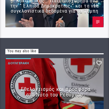
Β. Κοκοτσάκης : Γιατί αποχώρησα από
την ” Ελπίδα Δημοκρατίας ” και τα νέα
συγκλονιστικά δεδομένα για τα Τέμπη
You may also like
ΔΟΥΛΓΕΡΆΚΗ
0
Εθελοντισμός και προσφορά
στο Νότο του Ρεθύμνου