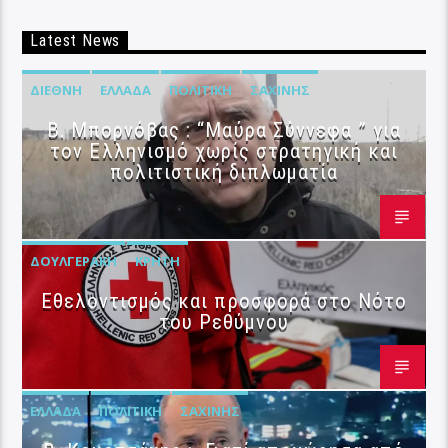
Latest News
ΔΙΕΘΝΉ
ΕΛΛΆΔΑ
ΠΟΛΙΤΙΚΉ
ΣΑΧΊΝΗΣ
B. Μπορνόβας : “Μαύρα Σύννεφα ” για
τον Ελληνισμό χωρίς στρατηγική και
πολιτιστική διπλωματία
ΔΟΥΛΓΕΡΆΚΗ
ΚΡΉΤΗ
Εθελοντισμός και προσφορά στο Νότο
του Ρεθύμνου
ΕΛΛΆΔΑ
ΠΟΛΙΤΙΚΉ
ΣΑΧΊΝΗΣ