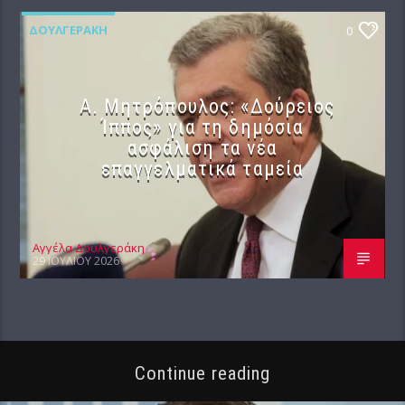
ΔΟΥΛΓΕΡΆΚΗ
0
Α. Μητρόπουλος: «Δούρειος
Ίππος» για τη δημόσια
ασφάλιση τα νέα
επαγγελματικά ταμεία
Αγγέλα Δουλγεράκη
29 ΙΟΥΛΊΟΥ 2026
Continue reading