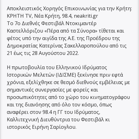
Αποκλειστικός Χορηγός Επικοινωνίας για την Κρήτη:
ΚΡΗΤΗ TV, Νέα Κρήτη, 98.4, neakriti.gr
Το 7ο Διεθνές Φεστιβάλ Ντοκιμαντέρ
Καστελλόριζου «Πέρα από τα Σύνορα» τίθεται και
φέτος υπό την αιγίδα της Α.Ε. της Προέδρου της
Δημοκρατίας Κατερίνας Σακελλαροπούλου από τις
21 έως τις 28 Αυγούστου 2022.
Η πρωτοβουλία του Ελληνικού Ιδρύματος
Ιστορικών Μελετών (ΙΔΙΣΜΕ) ξεκίνησε πριν εφτά
χρόνια, εξελίχθηκε σε θεσμό διεθνούς εμβέλειας με
σημαντικές συνεργασίες με φορείς και
προσωπικότητες από το χώρο του κινηματογράφου
και της διανόησης από όλο τον κόσμο, όπως
αναφέρει στον 98.4 η ΓΓ του Ιδρύματος,
Καλλιτεχνική Διευθύντρια του Φεστιβάλ κι
ιστορικός Ειρήνη Σαρίογλου.