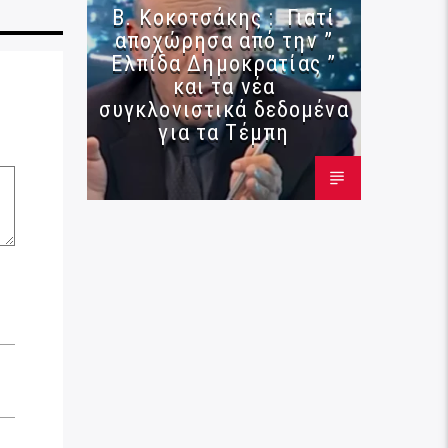
Β. Κοκοτσάκης : Γιατί
αποχώρησα από την ”
Ελπίδα Δημοκρατίας ”
και τα νέα
συγκλονιστικά δεδομένα
για τα Τέμπη