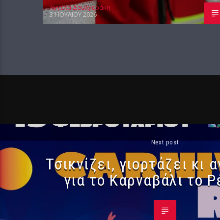
Αγγέλα Δουλγεράκη
31 ΙΟΥΛΊΟΥ 2026
Next post
Τσικνίζει, γιορτάζει κι 
για το Καρναβάλι το 