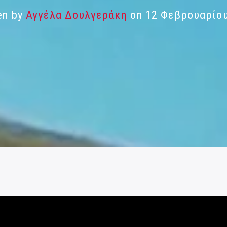
en by
Αγγέλα Δουλγεράκη
on 12 Φεβρουαρίο