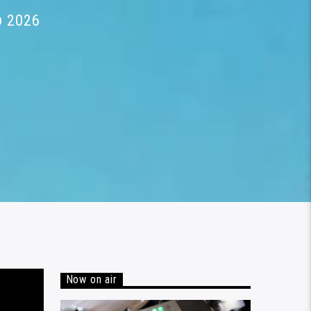
υ 2026
Now on air