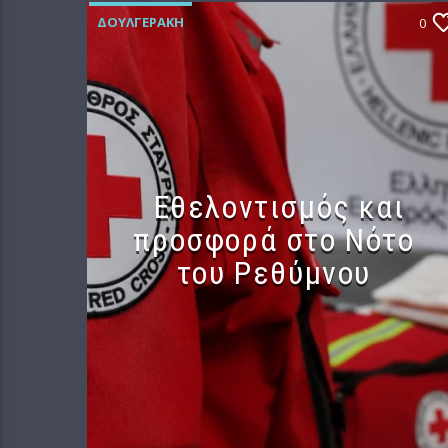
ΔΟΥΛΓΕΡΆΚΗ
0
Εθελοντισμός και
προσφορά στο Νότο
του Ρεθύμνου