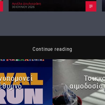
Αγγέλα Δουλγεράκη
30 ΙΟΥΛΊΟΥ 2026
Continue reading
ανυπομονεί
Τσικν
Ρέθυμνο
αιμοδοσία