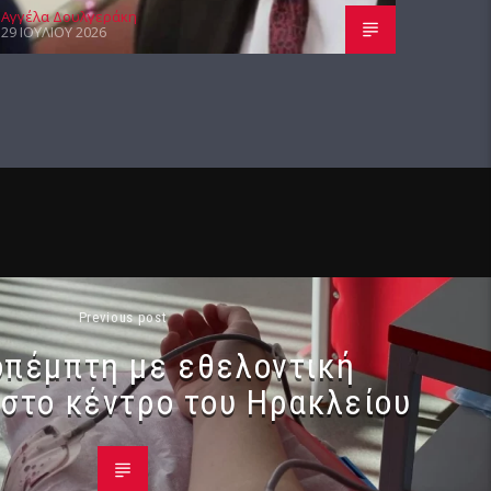
Αγγέλα Δουλγεράκη
29 ΙΟΥΛΊΟΥ 2026
Previous post
οπέμπτη με εθελοντική
 στο κέντρο του Ηρακλείου