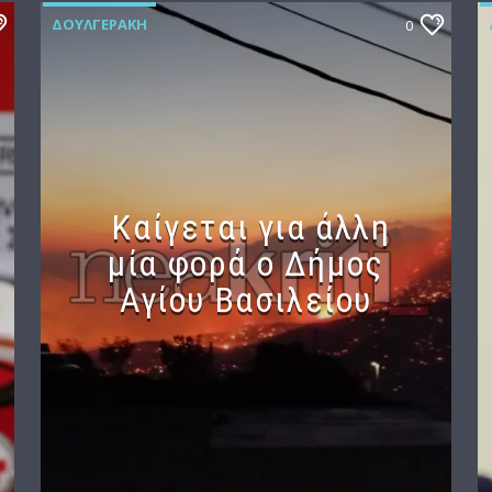
ΔΟΥΛΓΕΡΆΚΗ
0
Καίγεται για άλλη
μία φορά ο Δήμος
Αγίου Βασιλείου