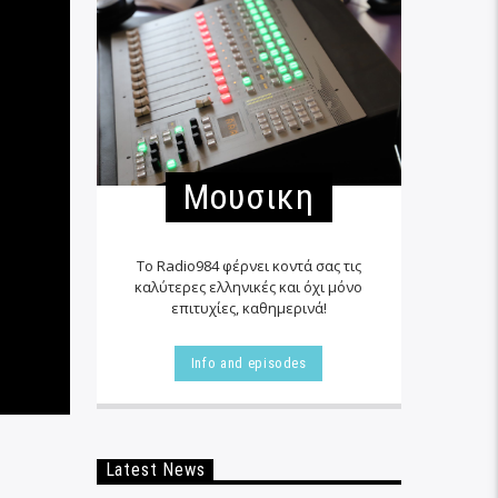
Μουσικη
Το Radio984 φέρνει κοντά σας τις
καλύτερες ελληνικές και όχι μόνο
επιτυχίες, καθημερινά!
Info and episodes
Latest News