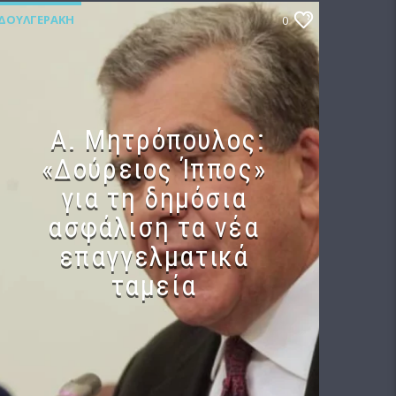
ΔΟΥΛΓΕΡΆΚΗ
0
Α. Μητρόπουλος:
«Δούρειος Ίππος»
για τη δημόσια
ασφάλιση τα νέα
επαγγελματικά
ταμεία