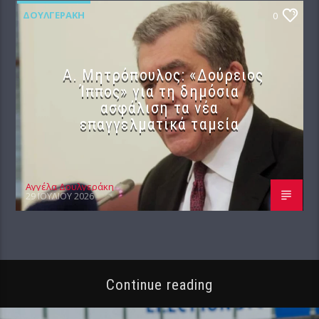
ΔΟΥΛΓΕΡΆΚΗ
0
Α. Μητρόπουλος: «Δούρειος
Ίππος» για τη δημόσια
ασφάλιση τα νέα
επαγγελματικά ταμεία
Αγγέλα Δουλγεράκη
29 ΙΟΥΛΊΟΥ 2026
Continue reading