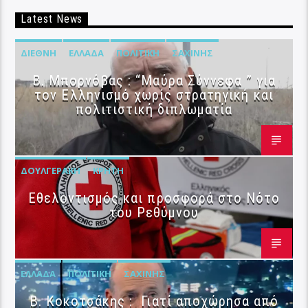
Latest News
ΔΙΕΘΝΉ
ΕΛΛΆΔΑ
ΠΟΛΙΤΙΚΉ
ΣΑΧΊΝΗΣ
B. Μπορνόβας : “Μαύρα Σύννεφα ” για
τον Ελληνισμό χωρίς στρατηγική και
πολιτιστική διπλωματία
ΔΟΥΛΓΕΡΆΚΗ
ΚΡΉΤΗ
Εθελοντισμός και προσφορά στο Νότο
του Ρεθύμνου
ΕΛΛΆΔΑ
ΠΟΛΙΤΙΚΉ
ΣΑΧΊΝΗΣ
Β. Κοκοτσάκης : Γιατί αποχώρησα από