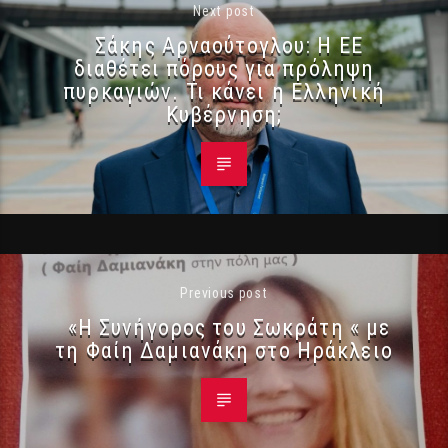
Next post
Σάκης Αρναούτογλου: Η ΕΕ
διαθέτει πόρους για πρόληψη
πυρκαγιών. Τι κάνει η Ελληνική
Κυβέρνηση;
Previous post
«Η Συνήγορος του Σωκράτη « με
τη Φαίη Δαμιανάκη στο Ηράκλειο