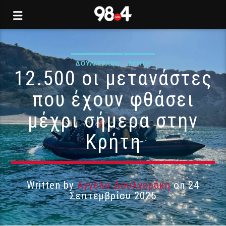
ΔΟΥΛΓΕΡΆΚΗ
ΚΡΉΤΗ
12.500 οι μετανάστες
που έχουν φθάσει
μέχρι σήμερα στην
Κρήτη
Written by
Αγγέλα Δουλγεράκη
on 24
Σεπτεμβρίου 2025