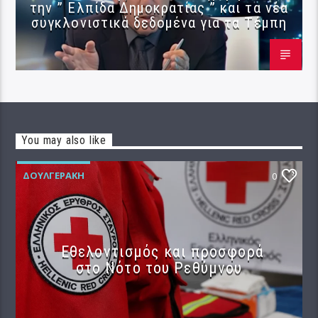
την ” Ελπίδα Δημοκρατίας ” και τα νέα
συγκλονιστικά δεδομένα για τα Τέμπη
You may also like
ΔΟΥΛΓΕΡΆΚΗ
0
Εθελοντισμός και προσφορά
στο Νότο του Ρεθύμνου